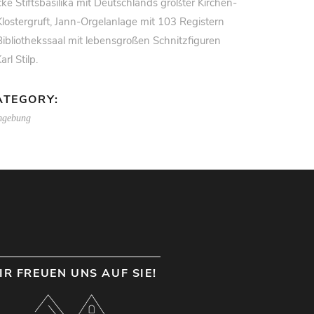
ke Stiftsbasilika mit Deutschlands größter Kirchen-
lostergruft, Jann-Orgelanlage mit 103 Registern
ibliothekssaal mit lebensgroßen Schnitzfiguren
arl Stilp.
ATEGORY:
gebung
IR FREUEN UNS AUF SIE!