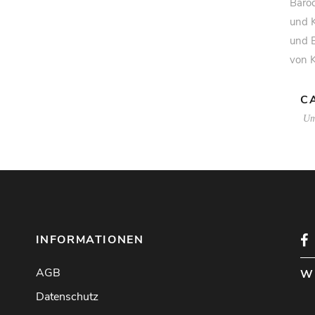
Baroc
und K
und B
von K
C
Um
INFORMATIONEN
AGB
W
Datenschutz