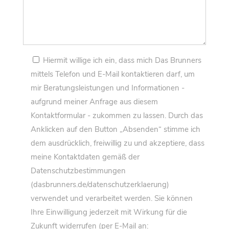
field
empty.
Please
Hiermit willige ich ein, dass mich Das Brunners
leave
mittels Telefon und E-Mail kontaktieren darf, um
this
mir Beratungsleistungen und Informationen -
field
aufgrund meiner Anfrage aus diesem
empty.
Kontaktformular - zukommen zu lassen. Durch das
Anklicken auf den Button „Absenden“ stimme ich
dem ausdrücklich, freiwillig zu und akzeptiere, dass
meine Kontaktdaten gemäß der
Datenschutzbestimmungen
(dasbrunners.de/datenschutzerklaerung)
verwendet und verarbeitet werden. Sie können
Ihre Einwilligung jederzeit mit Wirkung für die
Zukunft widerrufen (per E-Mail an: