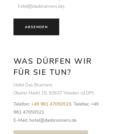
hotel@dasbrunners.de).
WAS DÜRFEN WIR
FÜR SIE TUN?
Hotel Das Brunners
Oberer Markt 15, 92637 Weiden i.d.OPf.
Telefon:
+49 961 47050519
, Telefax: +49
961 47050521
E-Mail: hotel@dasbrunners.de