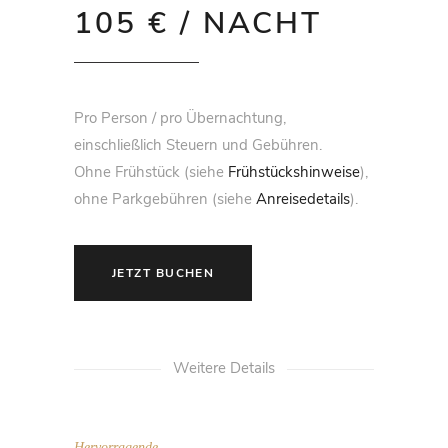
105 € / NACHT
Pro Person / pro Übernachtung,
einschließlich Steuern und Gebühren.
Ohne Frühstück (siehe
Frühstückshinweise
),
ohne Parkgebühren (siehe
Anreisedetails
).
JETZT BUCHEN
Weitere Details
Hervorragende